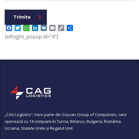
Trimite
Facebook
Twitter
WhatsApp
LinkedIn
VK
Email
Copy
Partajează
Link
[elfsight_popup id="4"]
„CAG Logistics”; Face parte din
Soycan Group of Companies
, care
operează cu 14 companii în Turcia, Belarus, Bulgaria, România,
Ucraina, Statele Unite și Regatul Unit.