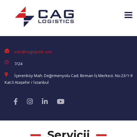
info@caglojistik.com
7/24
İçerenköy Mah. Değirmenyolu Cad. Birman İş Merkezi. No:23/1-9
Kat:3 Ataşehir / İstanbul
Servicii